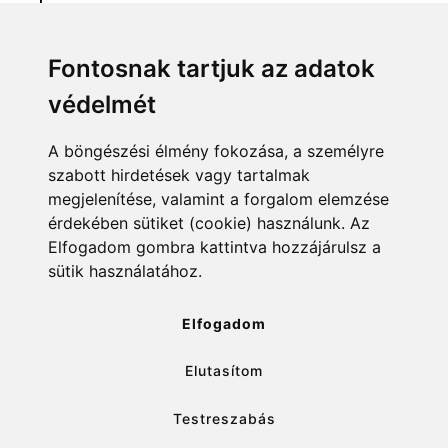
Menü
Linkek
Fontosnak tartjuk az adatok
védelmét
Főoldal
NAIH szám
Rekordlista
mohosz.hu
A böngészési élmény fokozása, a személyre
szabott hirdetések vagy tartalmak
Abszolút rekordlista
horgaszjegy.hu
megjelenítése, valamint a forgalom elemzése
érdekében sütiket (cookie) használunk. Az
Rekord bejelentése
Elfogadom gombra kattintva hozzájárulsz a
sütik használatához.
info@rekordlista.mohosz.hu
Elfogadom
Elutasítom
✕
Testreszabás