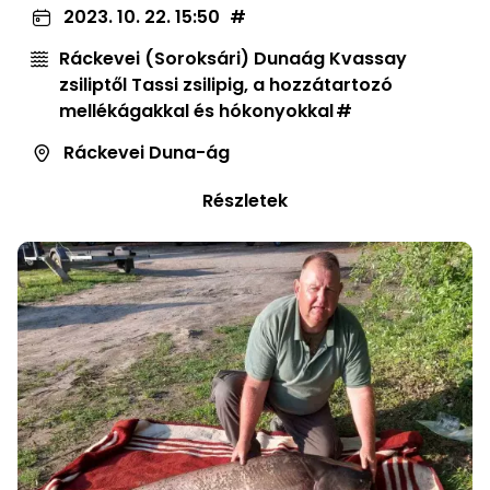
2023. 10. 22. 15:50
Ráckevei (Soroksári) Dunaág Kvassay
zsiliptől Tassi zsilipig, a hozzátartozó
mellékágakkal és hókonyokkal
Ráckevei Duna-ág
Részletek