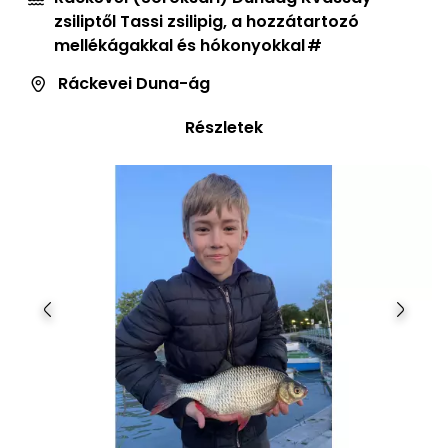
zsiliptől Tassi zsilipig, a hozzátartozó
mellékágakkal és hókonyokkal
Ráckevei Duna-ág
Részletek
Előző
Követ