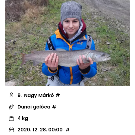
Előző
Követ
9.
Nagy Márkó
Dunai galóca
4 kg
2020. 12. 28. 00:00