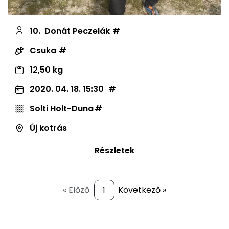
10.
Donát Peczelák
Csuka
12,50 kg
2020. 04. 18. 15:30
Solti Holt-Duna
Új kotrás
Részletek
« Előző
Következő »