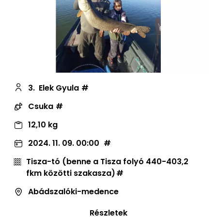
3.
Elek Gyula
Csuka
12,10 kg
2024. 11. 09. 00:00
Tisza-tó (benne a Tisza folyó 440-403,2
fkm közötti szakasza)
Abádszalóki-medence
Részletek