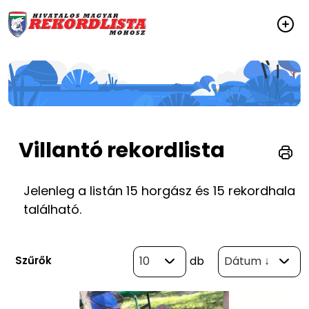
Villantó rekordlista
Jelenleg a listán 15 horgász és 15 rekordhala
található.
Szűrők
10
db
Dátum ↓