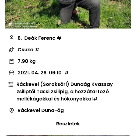
8.
Deák Ferenc
Csuka
7,90 kg
2021. 04. 26. 06:10
Ráckevei (Soroksári) Dunaág Kvassay
zsiliptől Tassi zsilipig, a hozzátartozó
mellékágakkal és hókonyokkal
Ráckevei Duna-ág
Részletek