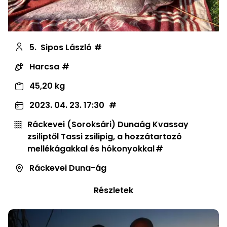
5.
Sipos László
Harcsa
45,20 kg
2023. 04. 23. 17:30
Ráckevei (Soroksári) Dunaág Kvassay
zsiliptől Tassi zsilipig, a hozzátartozó
mellékágakkal és hókonyokkal
Ráckevei Duna-ág
Részletek