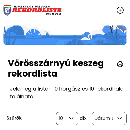
Vörösszárnyú keszeg
rekordlista
Jelenleg a listán 10 horgász és 10 rekordhala
található.
Szűrők
10
db
Dátum ↓