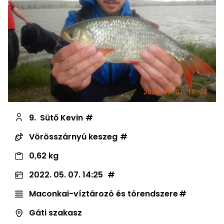
9.
Sütő Kevin
Vörösszárnyú keszeg
0,62 kg
2022. 05. 07. 14:25
Maconkai-víztározó és tórendszere
Gáti szakasz