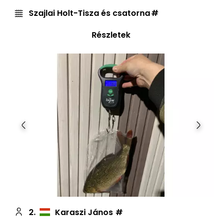
Szajlai Holt-Tisza és csatorna
Részletek
Előző
Követ
2.
Karaszi János