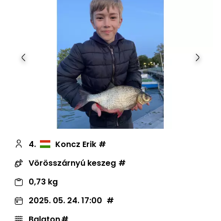
Előző
Követ
4.
Koncz Erik
Vörösszárnyú keszeg
0,73 kg
2025. 05. 24. 17:00
Balaton