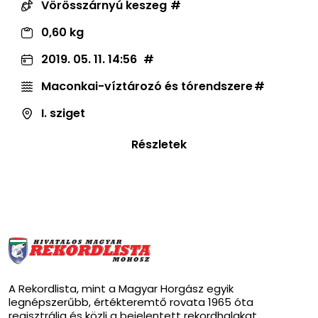
Vörösszárnyú keszeg
0,60 kg
2019. 05. 11. 14:56
Maconkai-víztározó és tórendszere
I. sziget
Részletek
A Rekordlista, mint a Magyar Horgász egyik
legnépszerűbb, értékteremtő rovata 1965 óta
regisztrálja és közli a bejelentett rekordhalakat.