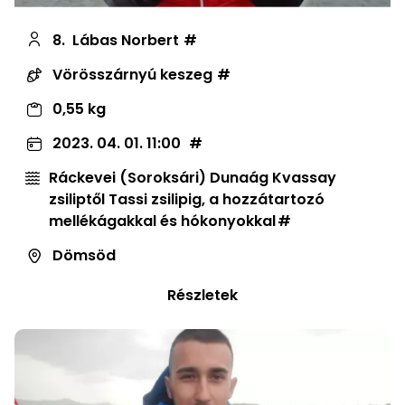
8.
Lábas Norbert
Vörösszárnyú keszeg
0,55 kg
2023. 04. 01. 11:00
Ráckevei (Soroksári) Dunaág Kvassay
zsiliptől Tassi zsilipig, a hozzátartozó
mellékágakkal és hókonyokkal
Dömsöd
Részletek