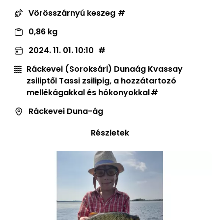
Vörösszárnyú keszeg
0,86 kg
2024. 11. 01. 10:10
Ráckevei (Soroksári) Dunaág Kvassay
zsiliptől Tassi zsilipig, a hozzátartozó
mellékágakkal és hókonyokkal
Ráckevei Duna-ág
Részletek