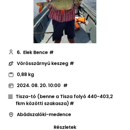
6.
Elek Bence
Vörösszárnyú keszeg
0,88 kg
2024. 08. 20. 10:00
Tisza-tó (benne a Tisza folyó 440-403,2
fkm közötti szakasza)
Abádszalóki-medence
Részletek