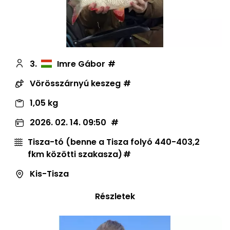
3.
Imre Gábor
Vörösszárnyú keszeg
1,05 kg
2026. 02. 14. 09:50
Tisza-tó (benne a Tisza folyó 440-403,2
fkm közötti szakasza)
Kis-Tisza
Részletek