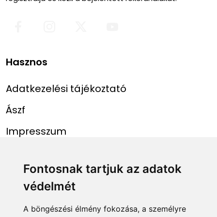
Hasznos
Adatkezelési tájékoztató
Ászf
Impresszum
Menü
Linkek
Fontosnak tartjuk az adatok
védelmét
Főoldal
NAIH szám
Rekordlista
mohosz.hu
A böngészési élmény fokozása, a személyre