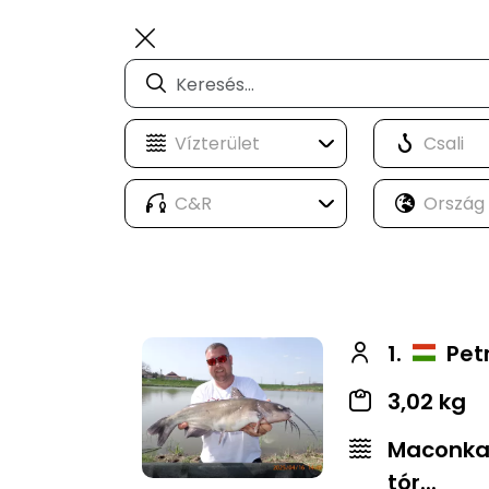
1.
Pet
3,02 kg
Maconkai
tór...