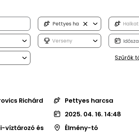
Pettyes harcsa
Szűrők t
rovics Richárd
Pettyes harcsa
2025. 04. 16. 14:48
-víztározó és
Élmény-tó