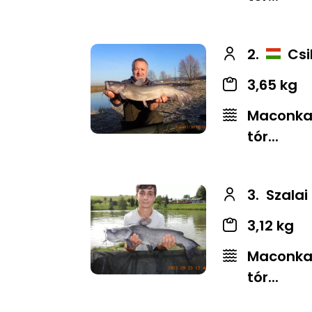
2.
Csi
3,65 kg
Maconkai
tór...
3.
Szalai
3,12 kg
Maconkai
tór...