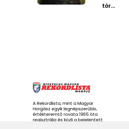
tór...
A Rekordlista, mint a Magyar
Horgász egyik legnépszerűbb,
értékteremtő rovata 1965 óta
regisztrálja és közli a bejelentett
rekordhalakat.