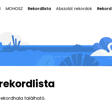
l
MOHOSZ
Rekordlista
Abszolút rekordok
Rekord
rekordlista
rekordhala található.