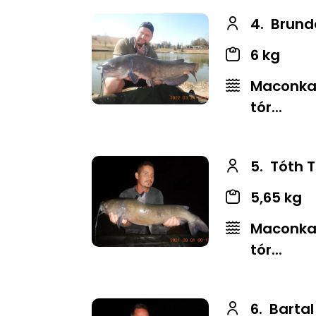
4.
Brund
6 kg
Maconkai
tór...
5.
Tóth 
5,65 kg
Maconkai
tór...
6.
Bartal