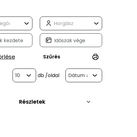
örlése
Szűrés
10
db
/oldal
Dátum ↓
Részletek