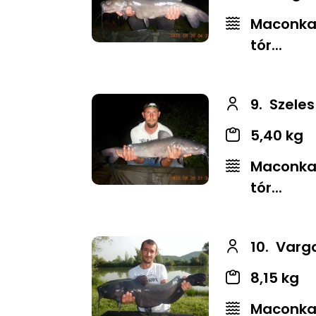
Maconkai
tór...
9.
Szeles
5,40 kg
Maconkai
tór...
10.
Varg
8,15 kg
Maconkai