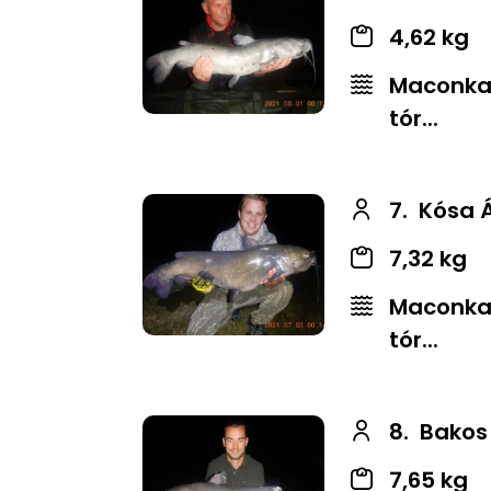
4,62 kg
Maconkai
tór...
7.
Kósa
7,32 kg
Maconkai
tór...
8.
Bakos 
7,65 kg