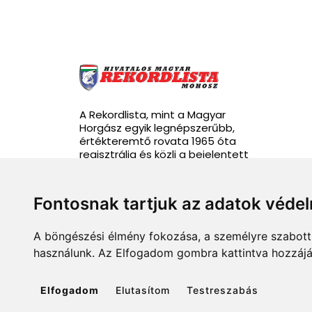
A Rekordlista, mint a Magyar
Horgász egyik legnépszerűbb,
értékteremtő rovata 1965 óta
regisztrálja és közli a bejelentett
rekordhalakat.
Fontosnak tartjuk az adatok véde
A böngészési élmény fokozása, a személyre szabott 
info@rekordlista.mohosz.hu
használunk. Az Elfogadom gombra kattintva hozzájár
Elfogadom
Elutasítom
Testreszabás