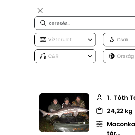
1.
Tóth 
24,22 kg
Maconkai
tór...