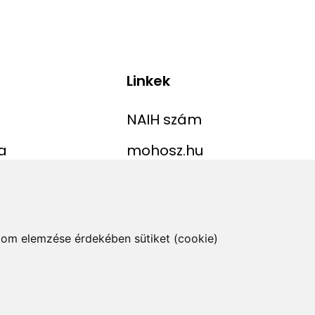
Linkek
NAIH szám
a
mohosz.hu
ekordlista
horgaszjegy.hu
jelentése
alom elemzése érdekében sütiket (cookie)