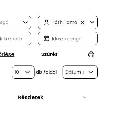
Tóth Tamás (3)
örlése
Szűrés
10
db
/oldal
Dátum ↓
Részletek