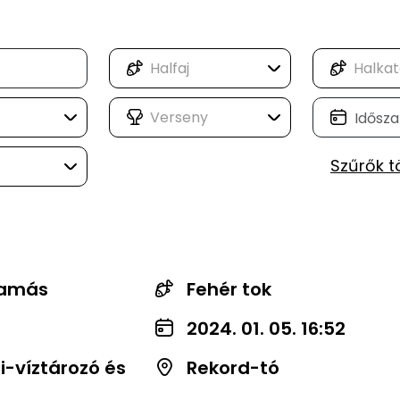
Szűrők t
Tamás
Fehér tok
2024. 01. 05. 16:52
-víztározó és
Rekord-tó