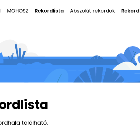
l
MOHOSZ
Rekordlista
Abszolút rekordok
Rekord
ordlista
ordhala található.