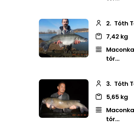
2.
Tóth 
7,42 kg
Maconkai
tór...
3.
Tóth 
5,65 kg
Maconkai
tór...