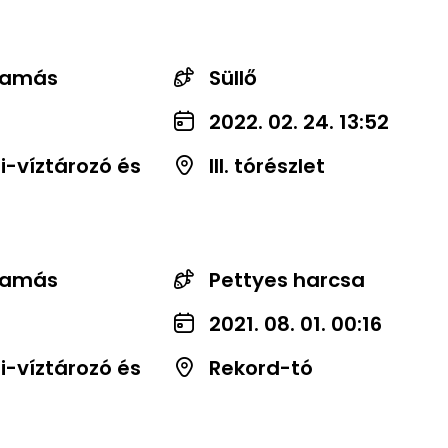
Tamás
Süllő
2022. 02. 24. 13:52
-víztározó és
III. tórészlet
Tamás
Pettyes harcsa
2021. 08. 01. 00:16
-víztározó és
Rekord-tó