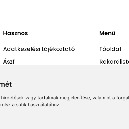
Hasznos
Menü
Adatkezelési tájékoztató
Főoldal
Ászf
Rekordlist
Impresszum
Abszolút r
lmét
Rekord be
hirdetések vagy tartalmak megjelenítése, valamint a forg
ulsz a sütik használatához.
✕