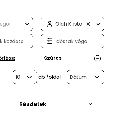
Oláh Kristóf Bálint (1)
örlése
Szűrés
10
db
/oldal
Dátum ↓
Részletek