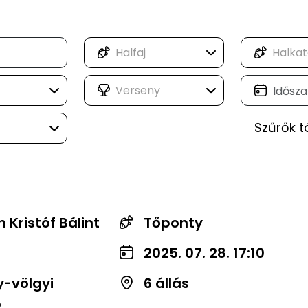
Szűrők t
 Kristóf Bálint
Tőponty
2025. 07. 28. 17:10
-völgyi
6 állás
ó