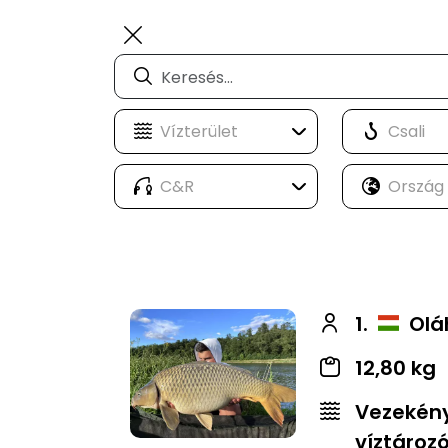
1.
Oláh
12,80 kg
Vezekény
víztároz