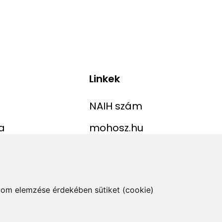
Linkek
NAIH szám
a
mohosz.hu
ekordlista
horgaszjegy.hu
jelentése
alom elemzése érdekében sütiket (cookie)