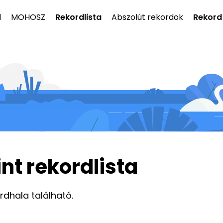
l
MOHOSZ
Rekordlista
Abszolút rekordok
Rekord
int rekordlista
ordhala található.