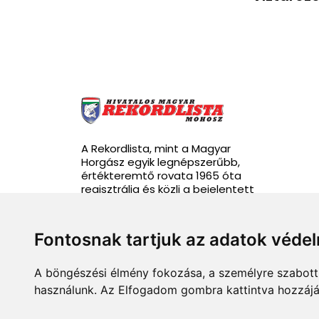
A Rekordlista, mint a Magyar
Horgász egyik legnépszerűbb,
értékteremtő rovata 1965 óta
regisztrálja és közli a bejelentett
rekordhalakat.
Fontosnak tartjuk az adatok véde
A böngészési élmény fokozása, a személyre szabott 
info@rekordlista.mohosz.hu
használunk. Az Elfogadom gombra kattintva hozzájár