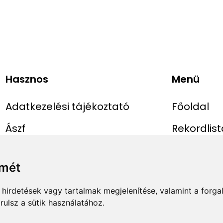
Hasznos
Menü
Adatkezelési tájékoztató
Főoldal
Ászf
Rekordlist
Impresszum
Abszolút r
lmét
Rekord be
hirdetések vagy tartalmak megjelenítése, valamint a forg
ulsz a sütik használatához.